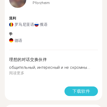
Pforzheim
流利
罗马尼亚语
俄语
学
德语
理想的对话交换伙伴
общительный, интересный и не скромны...
阅读更多
下载软件