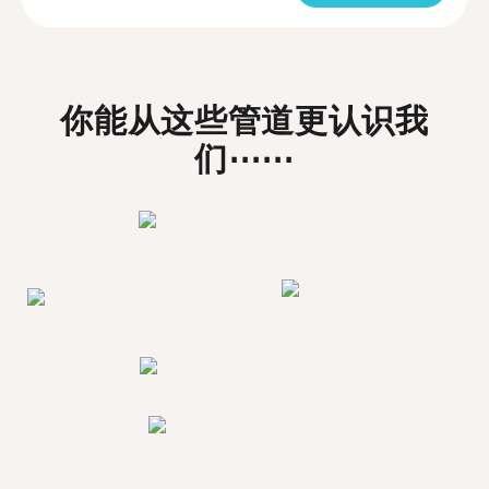
你能从这些管道更认识我
们⋯⋯