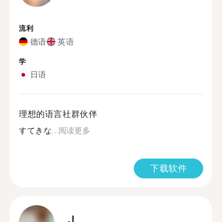
流利
德语
英语
学
日语
理想的语言社群伙伴
すてきな...
阅读更多
下载软件
J.