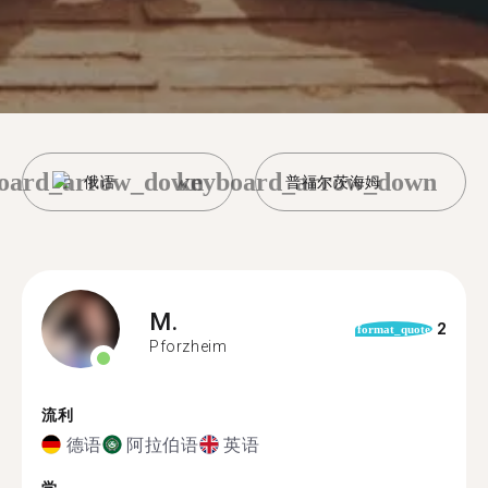
oard_arrow_down
keyboard_arrow_down
俄语
普福尔茨海姆
M.
2
format_quote
Pforzheim
流利
德语
阿拉伯语
英语