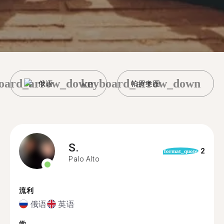
oard_arrow_down
keyboard_arrow_down
俄语
帕罗奥图
S.
2
format_quote
Palo Alto
流利
俄语
英语