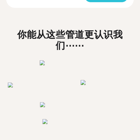
你能从这些管道更认识我
们⋯⋯