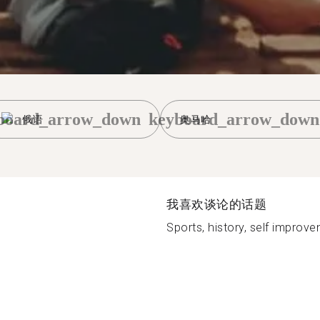
board_arrow_down
keyboard_arrow_down
俄语
奥马哈
我喜欢谈论的话题
Sports, history, self improv