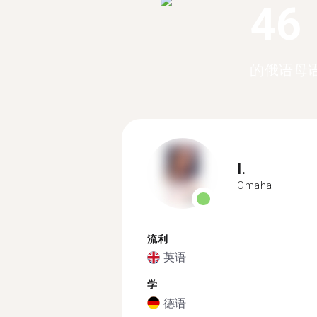
46
的俄语母
I.
Omaha
流利
英语
学
德语