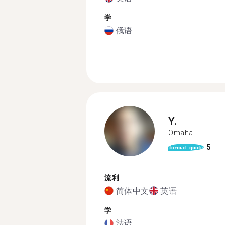
学
俄语
Y.
Omaha
5
format_quote
流利
简体中文
英语
学
法语