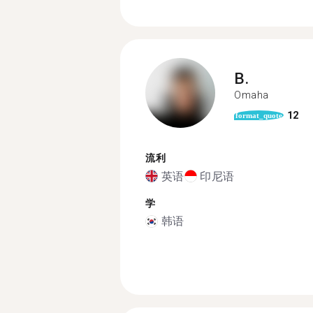
B.
Omaha
12
format_quote
流利
英语
印尼语
学
韩语