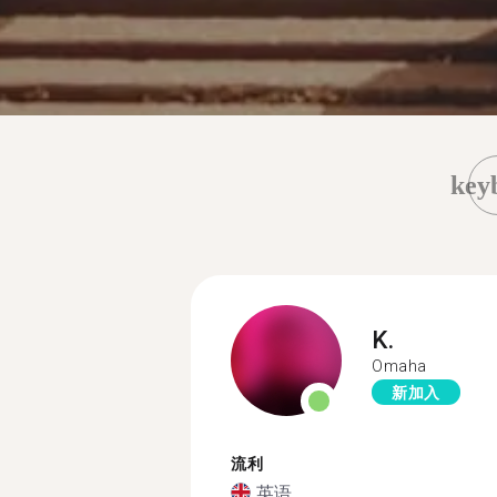
key
K.
Omaha
新加入
流利
英语