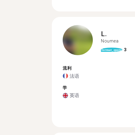
L.
Noumea
3
format_quote
流利
法语
学
英语