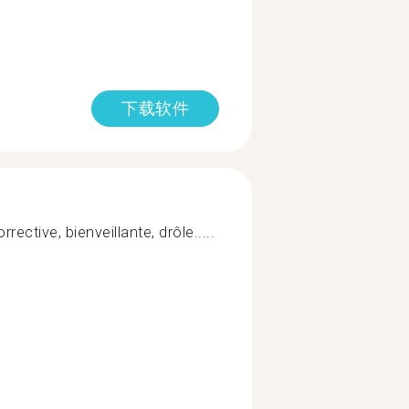
下载软件
rrective, bienveillante, drôle.....