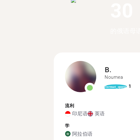
30
的俄语母
B.
Noumea
1
format_quote
流利
印尼语
英语
学
阿拉伯语