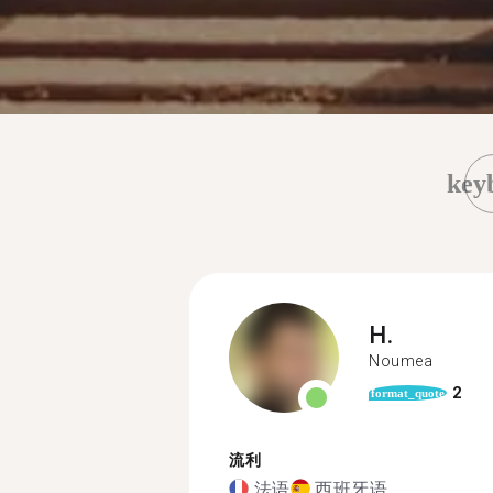
key
H.
Noumea
2
format_quote
流利
法语
西班牙语