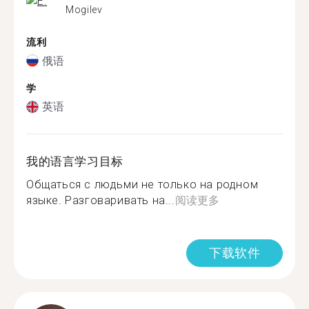
Mogilev
流利
俄语
学
英语
我的语言学习目标
Общаться с людьми не только на родном
языке. Разговаривать на...
阅读更多
下载软件