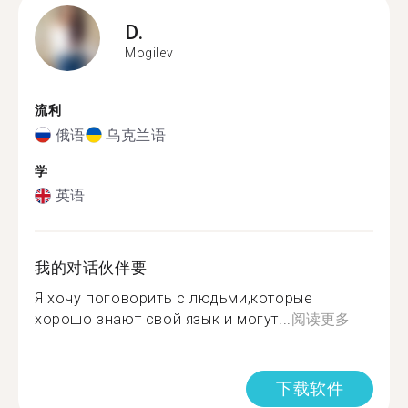
D.
Mogilev
流利
俄语
乌克兰语
学
英语
我的对话伙伴要
Я хочу поговорить с людьми,которые
хорошо знают свой язык и могут...
阅读更多
下载软件