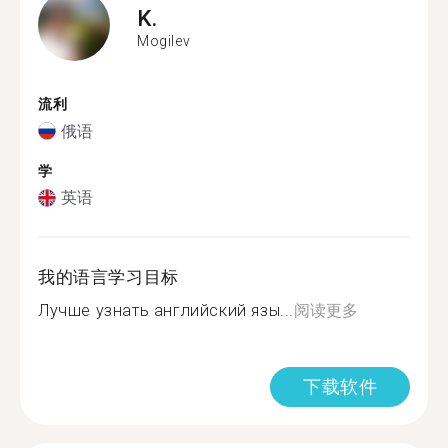
K.
Mogilev
流利
俄语
学
英语
我的语言学习目标
Лучше узнать английский язы...
阅读更多
下载软件