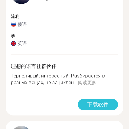
流利
俄语
学
英语
理想的语言社群伙伴
Терпеливый, интересный. Разбирается в
разных вещах, не зациклен...
阅读更多
下载软件