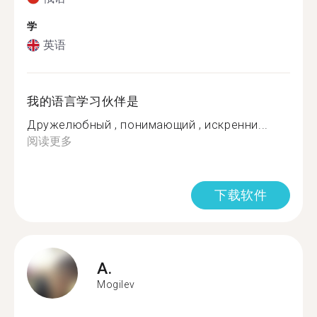
学
英语
我的语言学习伙伴是
Дружелюбный , понимающий , искренни...
阅读更多
下载软件
A.
Mogilev