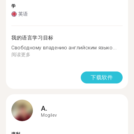
学
英语
我的语言学习目标
Свободному владению английским языко...
阅读更多
下载软件
A.
Mogilev