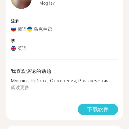
Mogilev
流利
俄语
乌克兰语
学
英语
我喜欢谈论的话题
Музыка, Работа, Отношения, Развлечения.....
阅读更多
下载软件