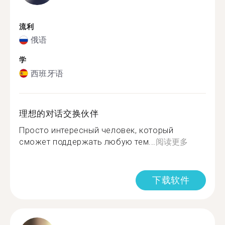
流利
俄语
学
西班牙语
理想的对话交换伙伴
Просто интересный человек, который
сможет поддержать любую тем...
阅读更多
下载软件