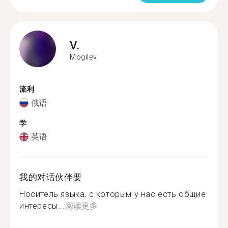
V.
Mogilev
流利
俄语
学
英语
我的对话伙伴要
Носитель языка, с которым у нас есть общие
интересы...
阅读更多