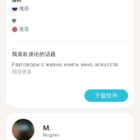
流利
俄语
学
英语
我喜欢谈论的话题
Разговоры о жизни, книги, кино, искусств...
阅读更多
下载软件
M.
Mogilev