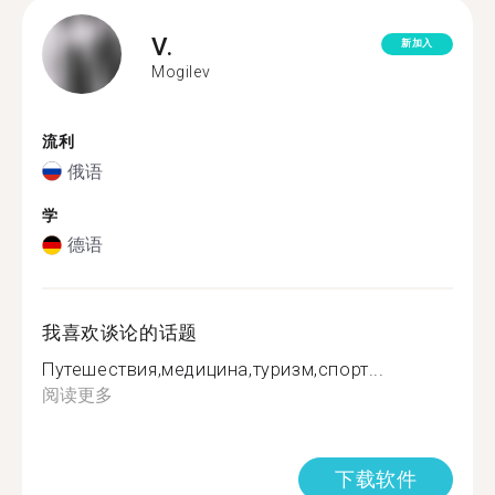
V.
新加入
Mogilev
流利
俄语
学
德语
我喜欢谈论的话题
Путешествия,медицина,туризм,спорт...
阅读更多
下载软件