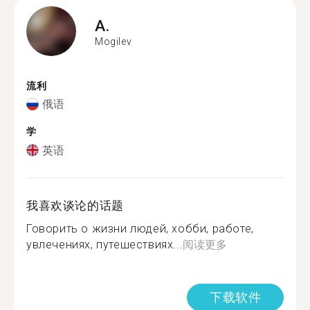
A.
Mogilev
流利
俄语
学
英语
我喜欢谈论的话题
Говорить о жизни людей, хобби, работе,
увлечениях, путешествиях...
阅读更多
下载软件