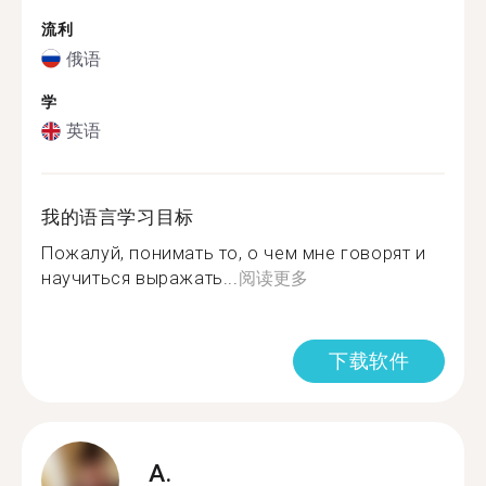
流利
俄语
学
英语
我的语言学习目标
Пожалуй, понимать то, о чем мне говорят и
научиться выражать...
阅读更多
下载软件
A.