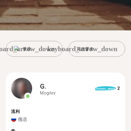
oard_arrow_down
keyboard_arrow_down
俄语
莫吉廖夫
G.
2
format_quote
Mogilev
流利
俄语