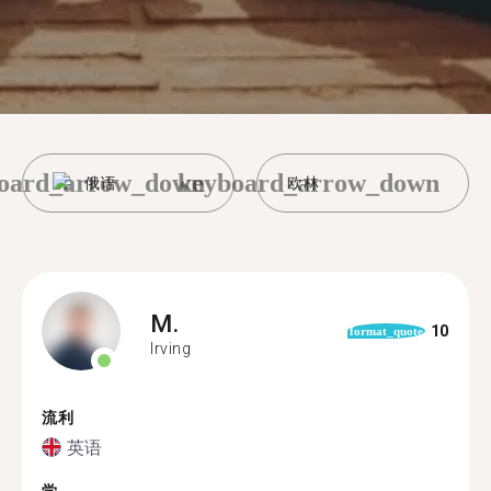
oard_arrow_down
keyboard_arrow_down
俄语
欧林
M.
10
format_quote
Irving
流利
英语