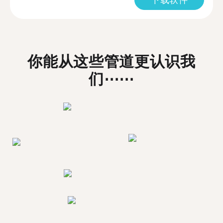
你能从这些管道更认识我
们⋯⋯