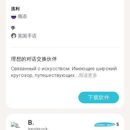
流利
俄语
学
英国手语
理想的对话交换伙伴
Связанный с искусством. Имеющие широкий
кругозор, путешествующих...
阅读更多
下载软件
B.
5
format_quote
Innsbruck