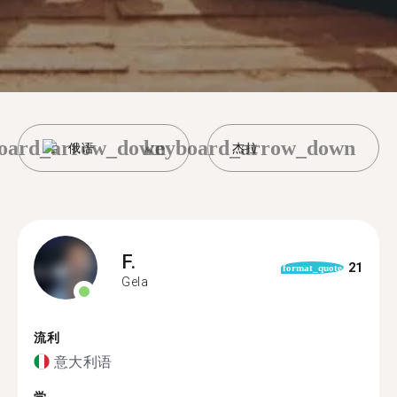
oard_arrow_down
keyboard_arrow_down
俄语
杰拉
F.
21
format_quote
Gela
流利
意大利语