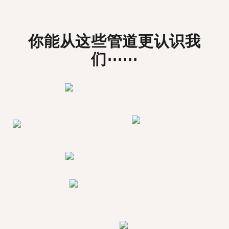
你能从这些管道更认识我
们⋯⋯