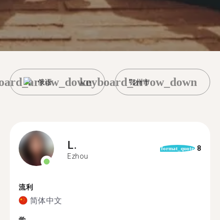
oard_arrow_down
keyboard_arrow_down
俄语
鄂州市
L.
8
format_quote
Ezhou
流利
简体中文