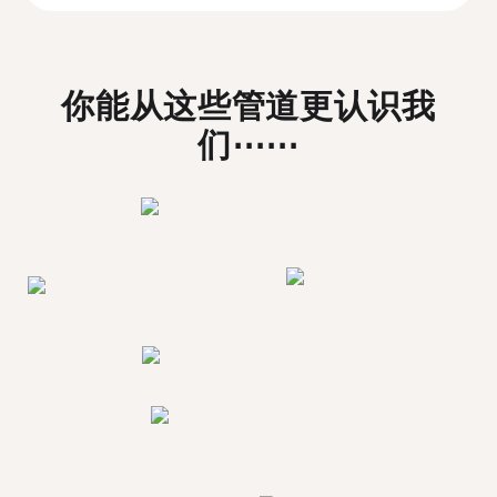
你能从这些管道更认识我
们⋯⋯