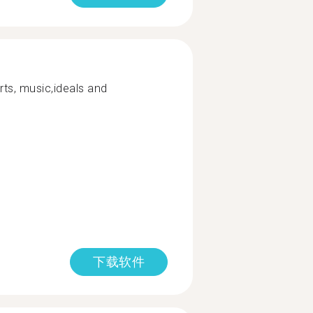
orts, music,ideals and
下载软件