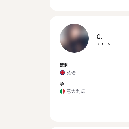
O.
Brindisi
流利
英语
学
意大利语