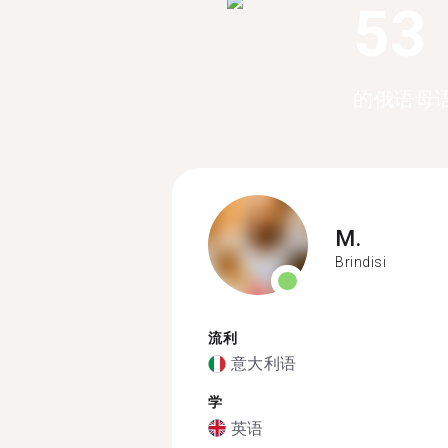
53
的俄语母
M.
Brindisi
流利
意大利语
学
英语