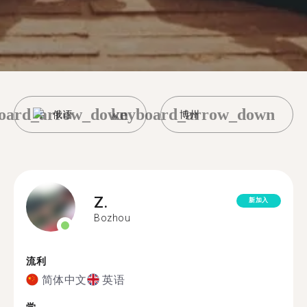
oard_arrow_down
keyboard_arrow_down
俄语
博州
Z.
新加入
Bozhou
流利
简体中文
英语