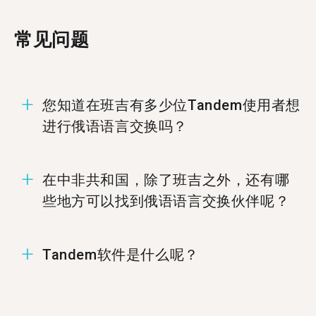
常见问题
您知道在班吉有多少位Tandem使用者想
进行俄语语言交换吗？
在班吉有2位成员准备好进行俄语语言交换。
在中非共和国，除了班吉之外，还有哪
些地方可以找到俄语语言交换伙伴呢？
您可以在%%randomCity%%、
Tandem软件是什么呢？
%%randomCity%%，和%%randomCity%%找到俄
语的Tandem伙伴.
Tandem为语言交换软件，让使用者能够教导彼此
的母语。每个月有超过500,000使用者拜访