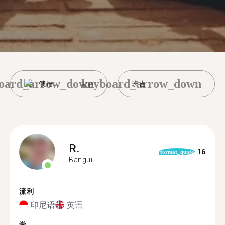
oard_arrow_down
keyboard_arrow_down
俄语
班吉
R.
16
format_quote
Bangui
流利
印尼语
英语