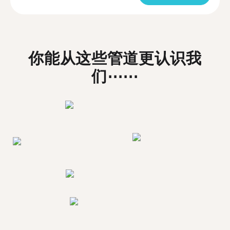
你能从这些管道更认识我
们⋯⋯