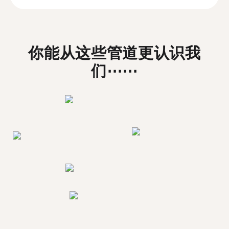
你能从这些管道更认识我
们⋯⋯