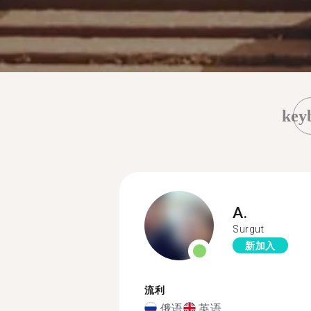
key
A.
Surgut
新加入
流利
俄语
英语