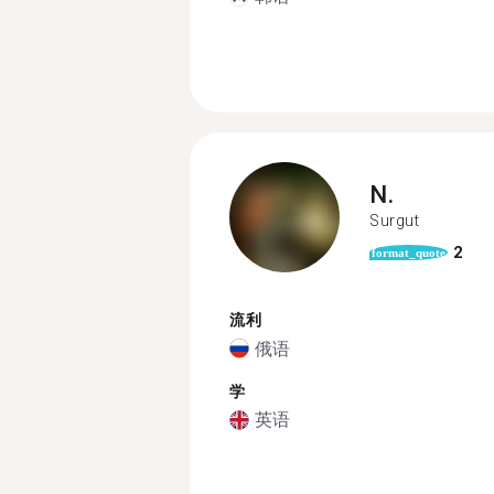
N.
Surgut
2
format_quote
流利
俄语
学
英语