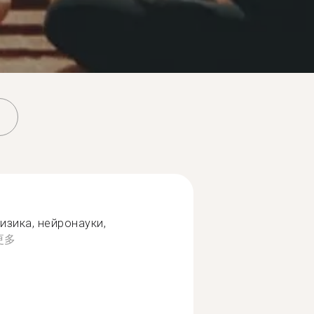
изика, нейронауки,
更多