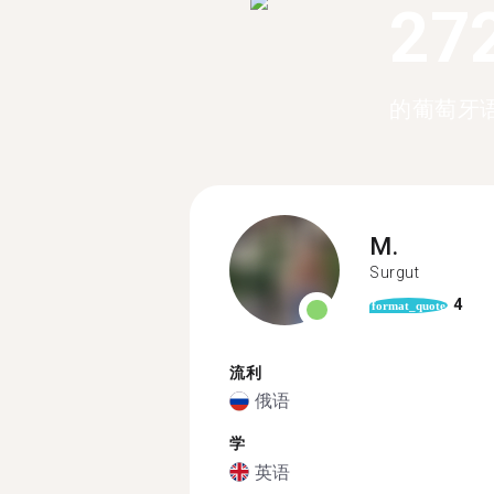
27
的葡萄牙
M.
Surgut
4
format_quote
流利
俄语
学
英语