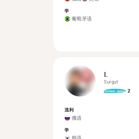
学
葡萄牙语
I.
Surgut
2
format_quote
流利
俄语
学
韩语