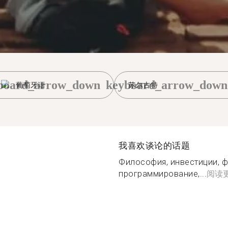
board_arrow_down
keyboard_arrow_down
葡萄牙语
苏尔古特
我喜欢谈论的话题
Философия, инвестиции, ф
программирование,...
阅读