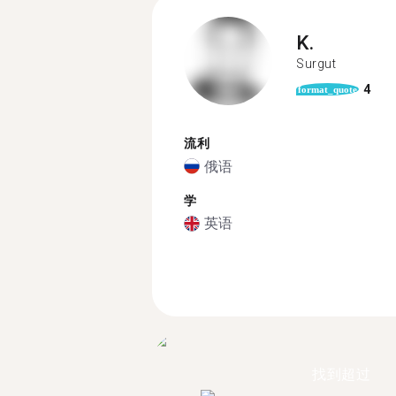
K.
Surgut
4
format_quote
流利
俄语
学
英语
找到超过