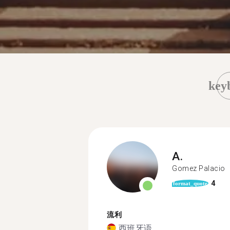
key
A.
Gomez Palacio
4
format_quote
流利
西班牙语