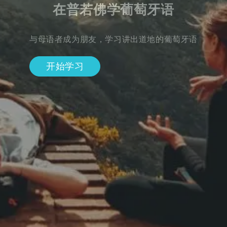
在普若佛学葡萄牙语
与母语者成为朋友，学习讲出道地的葡萄牙语
开始学习