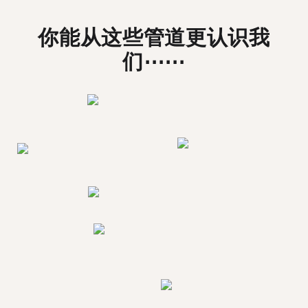
你能从这些管道更认识我
们⋯⋯