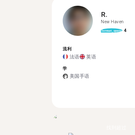
R.
New Haven
4
format_quote
流利
法语
英语
学
美国手语
找到超过