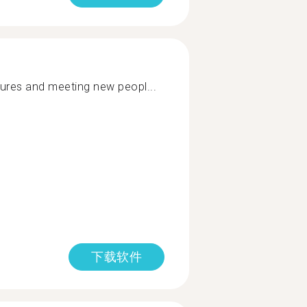
tures and meeting new peopl...
下载软件