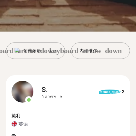
oard_arrow_down
keyboard_arrow_down
葡萄牙语
内珀维尔
S.
2
format_quote
Naperville
流利
英语