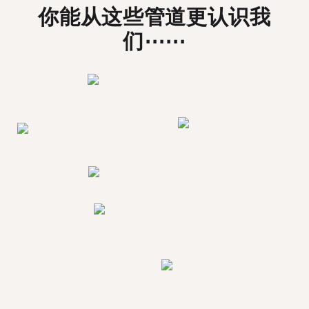
你能从这些管道更认识我
们⋯⋯