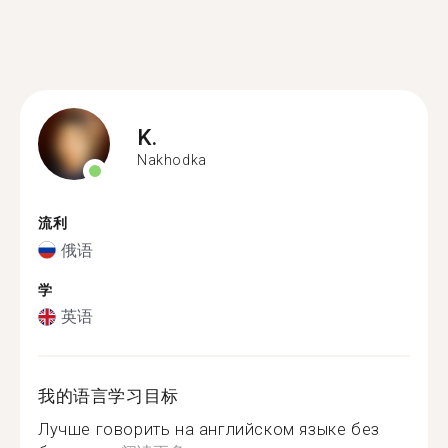
K.
Nakhodka
流利
俄语
学
英语
我的语言学习目标
Лучше говорить на английском языке без