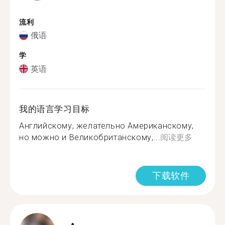
流利
俄语
学
英语
我的语言学习目标
Английскому, желательно Американскому,
но можно и Великобританскому,...
阅读更多
下载软件