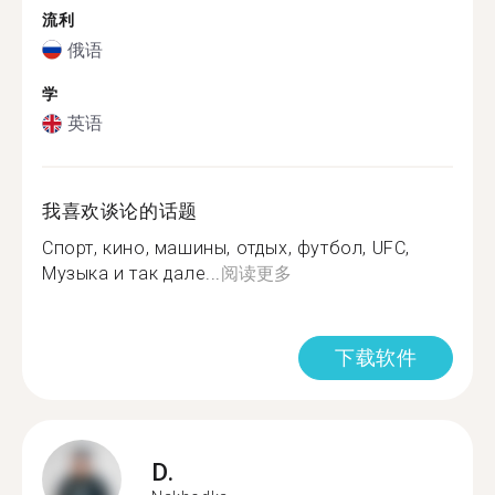
流利
俄语
学
英语
我喜欢谈论的话题
Спорт, кино, машины, отдых, футбол, UFC,
Музыка и так дале...
阅读更多
下载软件
D.