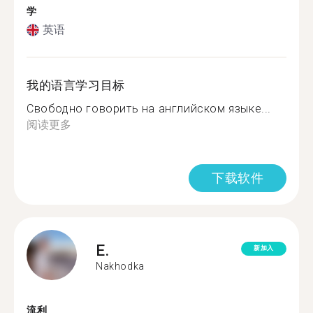
学
英语
我的语言学习目标
Свободно говорить на английском языке...
阅读更多
下载软件
E.
新加入
Nakhodka
流利