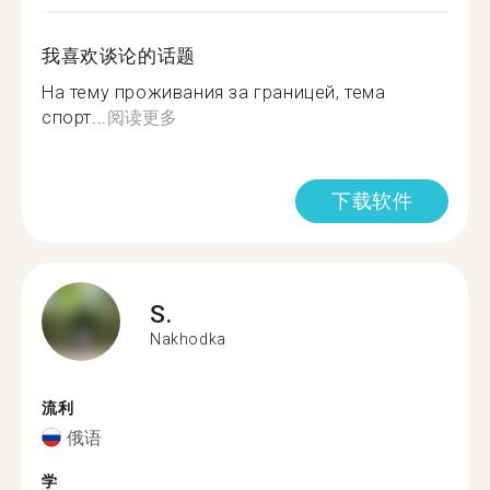
我喜欢谈论的话题
На тему проживания за границей, тема
спорт...
阅读更多
下载软件
S.
Nakhodka
流利
俄语
学