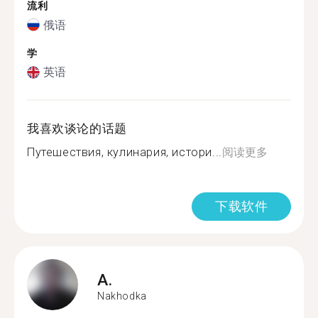
流利
俄语
学
英语
我喜欢谈论的话题
Путешествия, кулинария, истори...
阅读更多
下载软件
A.
Nakhodka