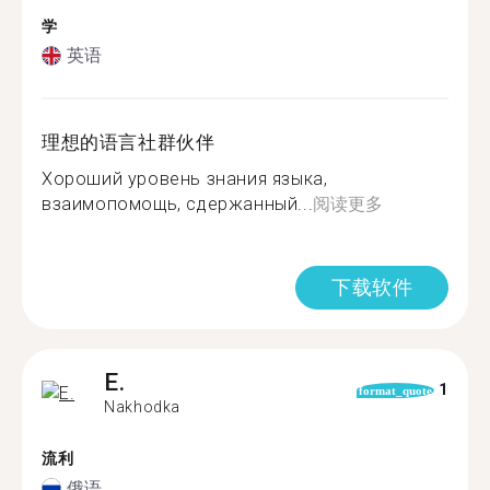
学
英语
理想的语言社群伙伴
Хороший уровень знания языка,
взаимопомощь, сдержанный...
阅读更多
下载软件
E.
1
format_quote
Nakhodka
流利
俄语