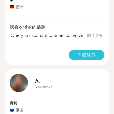
学
德语
我喜欢谈论的话题
Культура страна,традиции,праздник...
阅读更多
下载软件
A.
Nakhodka
流利
俄语