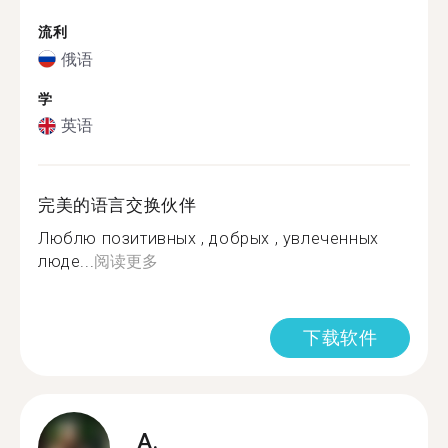
流利
俄语
学
英语
完美的语言交换伙伴
Люблю позитивных , добрых , увлеченных
люде...
阅读更多
下载软件
A.