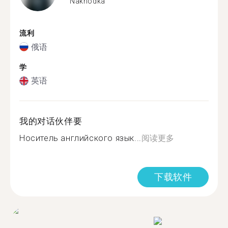
Nakhodka
流利
俄语
学
英语
我的对话伙伴要
Носитель английского язык...
阅读更多
下载软件