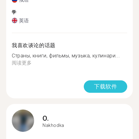
学
英语
我喜欢谈论的话题
Страны, книги, фильмы, музыка, кулинари...
阅读更多
下载软件
O.
Nakhodka