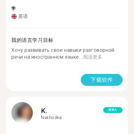
学
英语
我的语言学习目标
Хочу развивать свои навыки разговорной
речи на иностранном языке...
阅读更多
下载软件
K.
新加入
Nakhodka