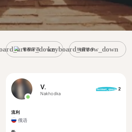
oard_arrow_down
keyboard_arrow_down
葡萄牙语
纳霍德卡
V.
2
format_quote
Nakhodka
流利
俄语