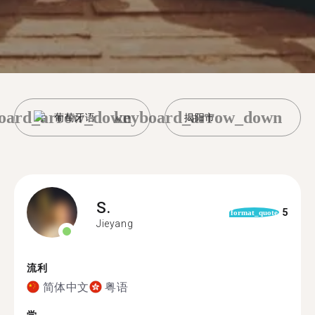
oard_arrow_down
keyboard_arrow_down
葡萄牙语
揭阳市
S.
5
format_quote
Jieyang
流利
简体中文
粤语