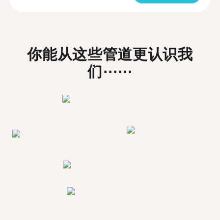
你能从这些管道更认识我
们⋯⋯