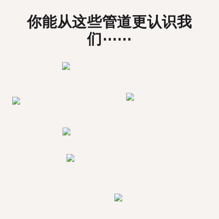
你能从这些管道更认识我
们⋯⋯