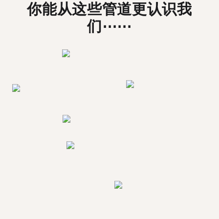
你能从这些管道更认识我
们⋯⋯