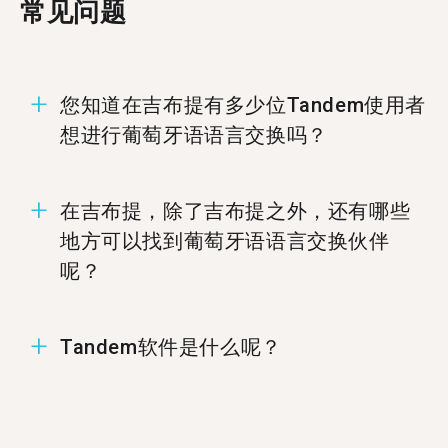
常见问题
您知道在吉布提有多少位Tandem使用者
想进行葡萄牙语语言交换吗？
在吉布提有11位成员准备好进行葡萄牙语语言交
在吉布提，除了吉布提之外，还有哪些
换。
地方可以找到葡萄牙语语言交换伙伴
呢？
您可以在%%randomCity%%、
Tandem软件是什么呢？
%%randomCity%%，和%%randomCity%%找到葡
萄牙语的Tandem伙伴.
Tandem为语言交换软件，让使用者能够教导彼此
的母语。每个月有超过500,000使用者拜访