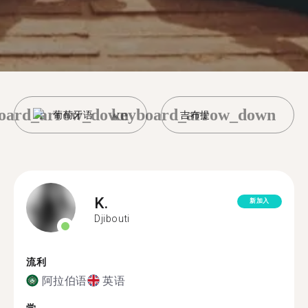
oard_arrow_down
keyboard_arrow_down
葡萄牙语
吉布提
K.
新加入
Djibouti
流利
阿拉伯语
英语