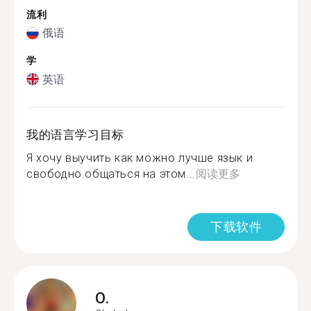
流利
俄语
学
英语
我的语言学习目标
Я хочу выучить как можно лучше язык и
свободно общаться на этом...
阅读更多
下载软件
O.