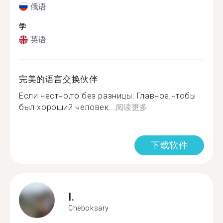
俄语
学
英语
完美的语言交换伙伴
Если честно,то без разницы. Главное,чтобы
был хороший человек...
阅读更多
下载软件
I.
Cheboksary