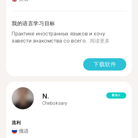
我的语言学习目标
Практике иностранных языков и хочу
завести знакомства со всего...
阅读更多
下载软件
N.
新加入
Cheboksary
流利
俄语