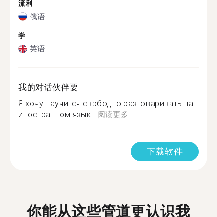
流利
俄语
学
英语
我的对话伙伴要
Я хочу научится свободно разговаривать на
иностранном язык...
阅读更多
下载软件
你能从这些管道更认识我