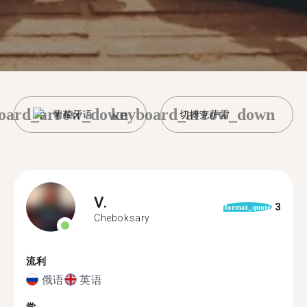
oard_arrow_down
keyboard_arrow_down
葡萄牙语
切博克萨雷
V.
3
format_quote
Cheboksary
流利
俄语
英语