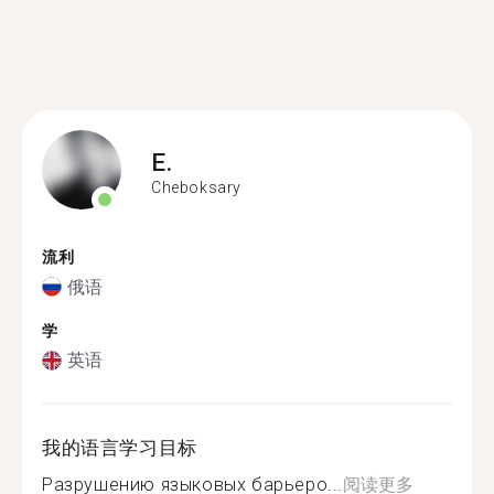
E.
Cheboksary
流利
俄语
学
英语
我的语言学习目标
Разрушению языковых барьеро...
阅读更多