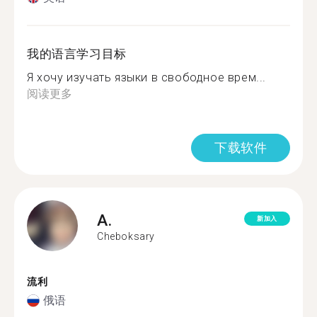
我的语言学习目标
Я хочу изучать языки в свободное врем...
阅读更多
下载软件
A.
新加入
Cheboksary
流利
俄语