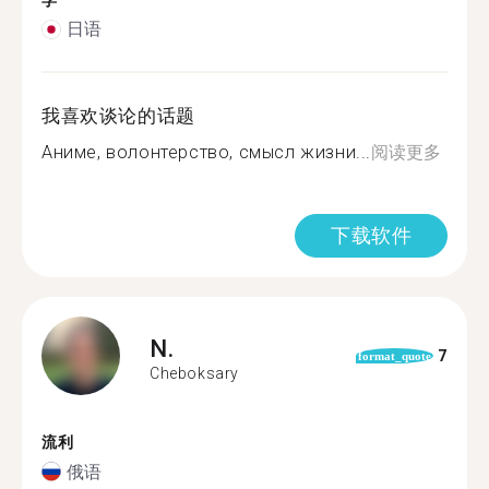
学
日语
我喜欢谈论的话题
Аниме, волонтерство, смысл жизни...
阅读更多
下载软件
N.
7
format_quote
Cheboksary
流利
俄语