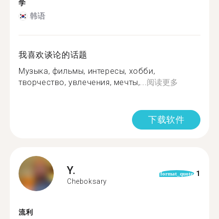
学
韩语
我喜欢谈论的话题
Музыка, фильмы, интересы, хобби,
творчество, увлечения, мечты,...
阅读更多
下载软件
Y.
1
format_quote
Cheboksary
流利