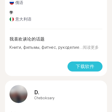
俄语
学
意大利语
我喜欢谈论的话题
Книги, фильмы, фитнес, рукоделие...
阅读更多
下载软件
D.
Cheboksary