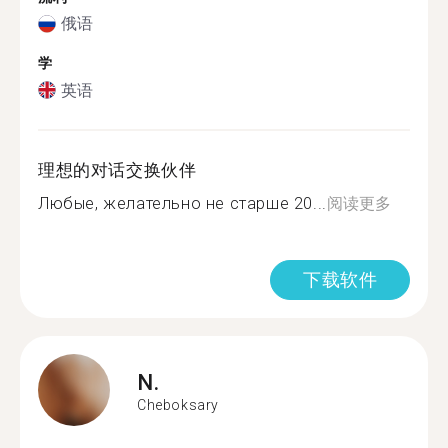
俄语
学
英语
理想的对话交换伙伴
Любые, желательно не старше 20...
阅读更多
下载软件
N.
Cheboksary