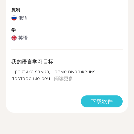
流利
俄语
学
英语
我的语言学习目标
Практика языка, новые выражения,
построение реч...
阅读更多
下载软件