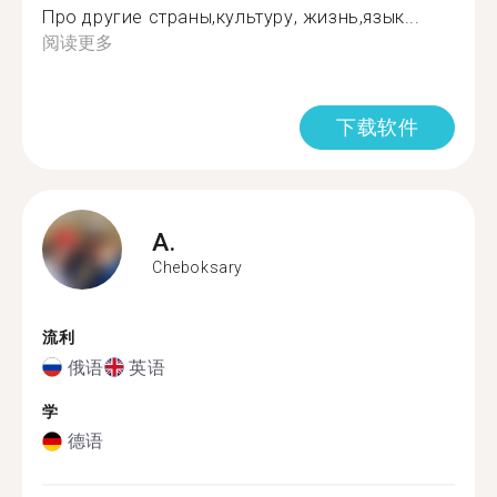
Про другие страны,культуру, жизнь,язык...
阅读更多
下载软件
A.
Cheboksary
流利
俄语
英语
学
德语