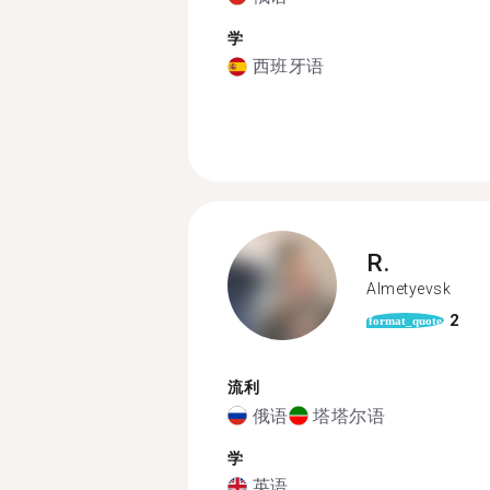
学
西班牙语
R.
Almetyevsk
2
format_quote
流利
俄语
塔塔尔语
学
英语