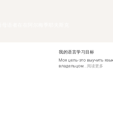
语母语者在在阿尔梅季耶夫斯克
我的语言学习目标
Моя цель-это выучить язы
владельцом...
阅读更多