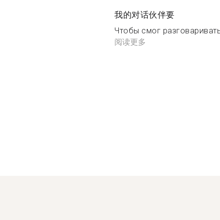
我的对话伙伴要
Чтобы смог разговаривать
阅读更多