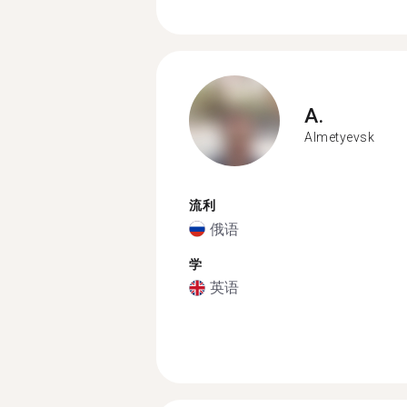
A.
Almetyevsk
流利
俄语
学
英语