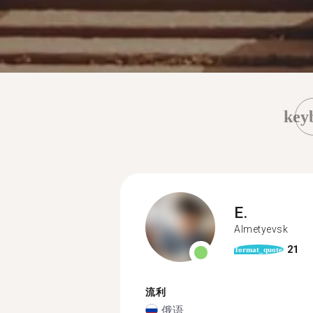
key
E.
Almetyevsk
21
format_quote
流利
俄语