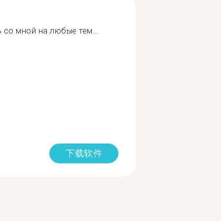
 со мной на любые тем...
下载软件