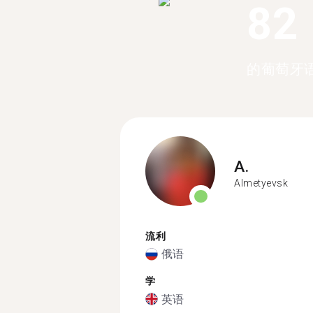
82
的葡萄牙
A.
Almetyevsk
流利
俄语
学
英语