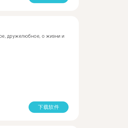
ое, дружелюбное, о жизни и
下载软件