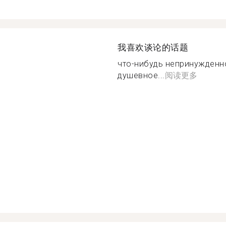
我喜欢谈论的话题
что-нибудь непринужденн
душевное...
阅读更多