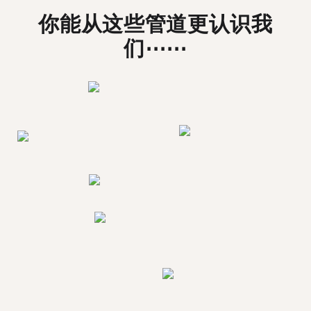
你能从这些管道更认识我
们⋯⋯