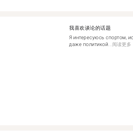
我喜欢谈论的话题
Я интересуюсь спортом, и
даже политикой...
阅读更多