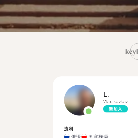
key
L.
Vladikavkaz
新加入
流利
俄语
奥塞梯语