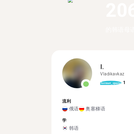
20
的韩语母
I.
Vladikavkaz
1
format_quote
流利
俄语
奥塞梯语
学
韩语