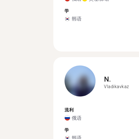
学
韩语
N.
Vladikavkaz
流利
俄语
学
韩语