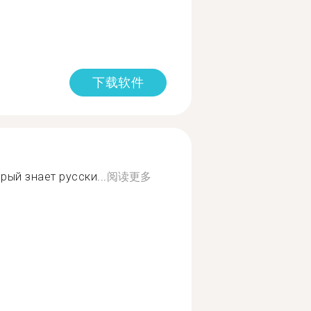
下载软件
ый знает русски...
阅读更多