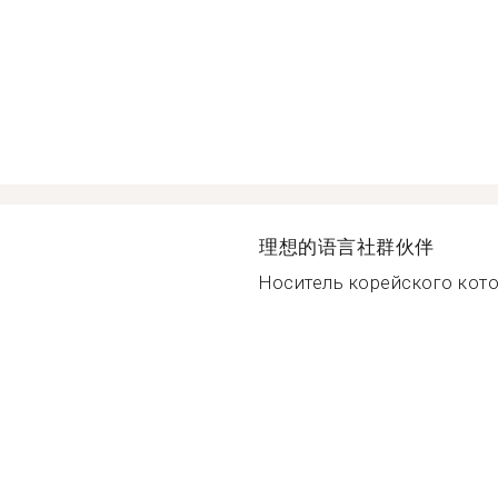
理想的语言社群伙伴
Носитель корейского котор