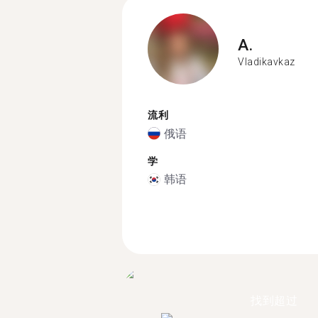
A.
Vladikavkaz
流利
俄语
学
韩语
找到超过