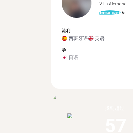
Villa Alemana
6
format_quote
流利
西班牙语
英语
学
日语
找到超过
57