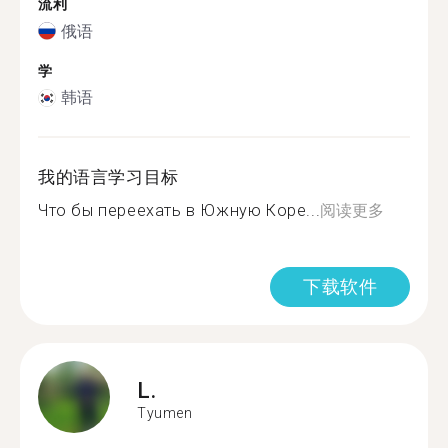
流利
俄语
学
韩语
我的语言学习目标
Что бы переехать в Южную Коре...
阅读更多
下载软件
L.
Tyumen