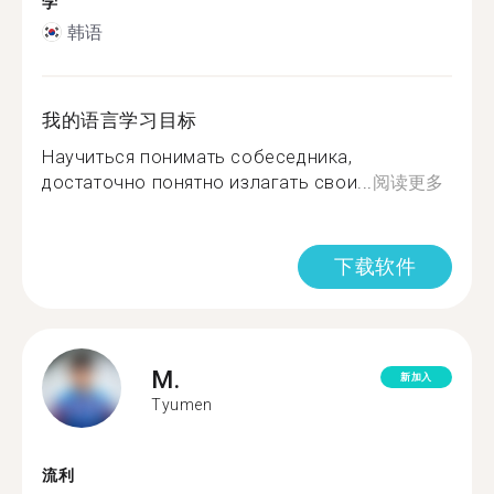
学
韩语
我的语言学习目标
Научиться понимать собеседника,
достаточно понятно излагать свои...
阅读更多
下载软件
M.
新加入
Tyumen
流利