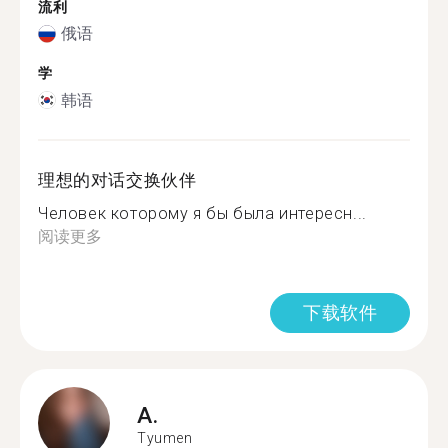
流利
俄语
学
韩语
理想的对话交换伙伴
Человек которому я бы была интересн...
阅读更多
下载软件
A.
Tyumen