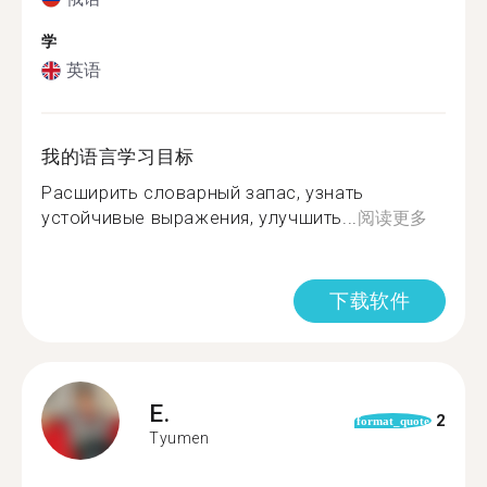
学
英语
我的语言学习目标
Расширить словарный запас, узнать
устойчивые выражения, улучшить...
阅读更多
下载软件
E.
2
format_quote
Tyumen