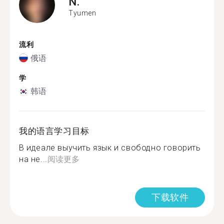
N.
Tyumen
流利
俄语
学
韩语
我的语言学习目标
В идеале выучить язык и свободно говорить
на не...
阅读更多
下载软件