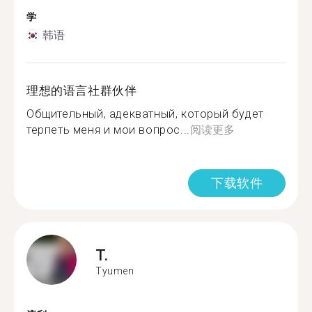
学
韩语
理想的语言社群伙伴
Общительный, адекватный, который будет
терпеть меня и мои вопрос...
阅读更多
下载软件
T.
Tyumen