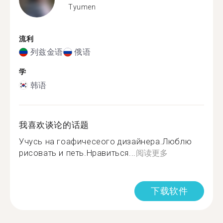
Tyumen
流利
列兹金语
俄语
学
韩语
我喜欢谈论的话题
Учусь на гоафичесеого дизайнера.Люблю
рисовать и петь.Нравиться...
阅读更多
下载软件