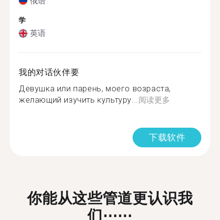
俄语
学
英语
我的对话伙伴要
Девушка или парень, моего возраста,
желающий изучить культуру...
阅读更多
下载软件
你能从这些管道更认识我
们⋯⋯