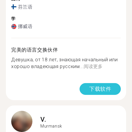
芬兰语
学
挪威语
完美的语言交换伙伴
Девушка, от 18 лет, знающая начальный или
хорошо владеющая русским...
阅读更多
下载软件
V.
Murmansk