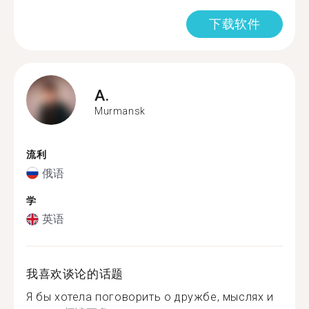
下载软件
A.
Murmansk
流利
俄语
学
英语
我喜欢谈论的话题
Я бы хотела поговорить о дружбе, мыслях и