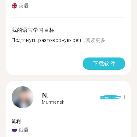
英语
我的语言学习目标
Подтянуть разговорную реч...
阅读更多
下载软件
N.
1
format_quote
Murmansk
流利
俄语