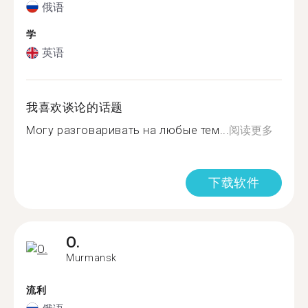
俄语
学
英语
我喜欢谈论的话题
Могу разговаривать на любые тем...
阅读更多
下载软件
O.
Murmansk
流利