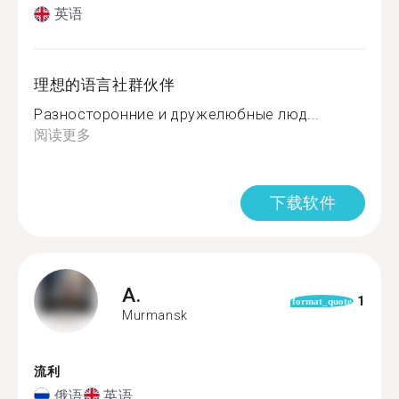
英语
理想的语言社群伙伴
Разносторонние и дружелюбные люд...
阅读更多
下载软件
A.
1
format_quote
Murmansk
流利
俄语
英语