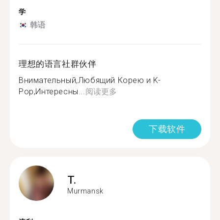
学
韩语
理想的语言社群伙伴
Внимательный,Любящий Корею и K-
Pop,Интересны...
阅读更多
下载软件
T.
Murmansk