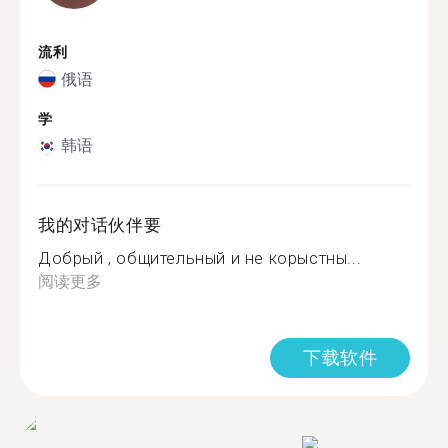
流利
俄语
学
韩语
我的对话伙伴要
Добрый , общительный и не корыстны...
阅读更多
下载软件