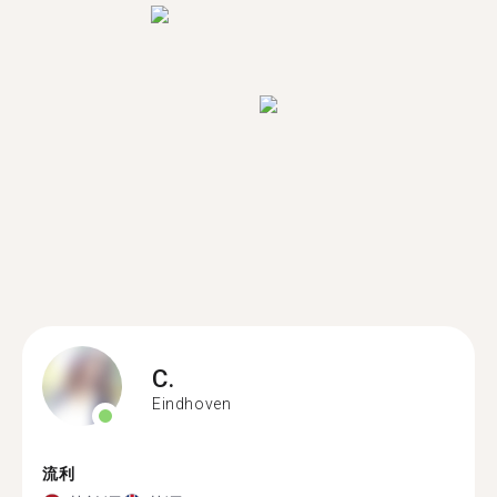
C.
Eindhoven
流利