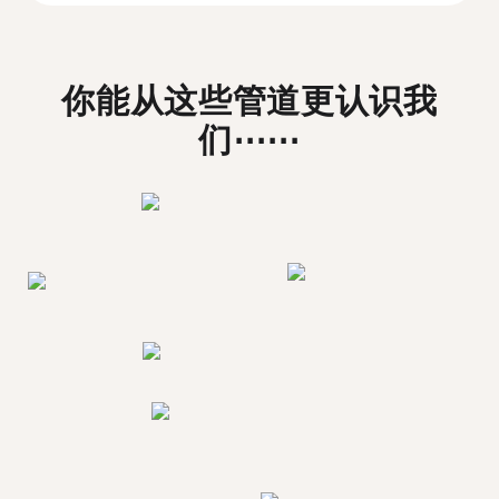
你能从这些管道更认识我
们⋯⋯