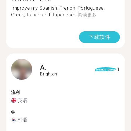
Improve my Spanish, French, Portuguese,
Greek, Italian and Japanese...
阅读更多
下载软件
A.
1
format_quote
Brighton
流利
英语
学
韩语