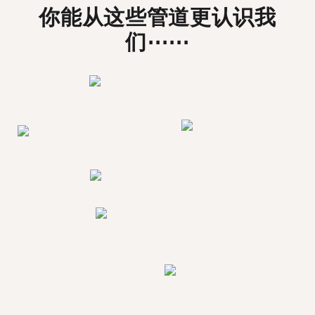
你能从这些管道更认识我
们⋯⋯