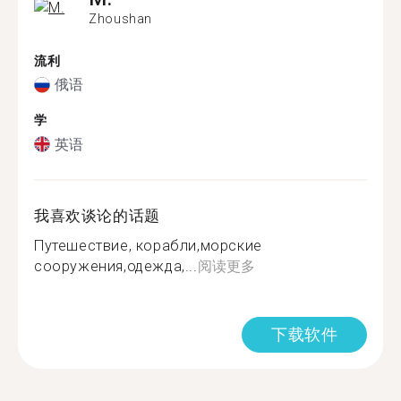
Zhoushan
流利
俄语
学
英语
我喜欢谈论的话题
Путешествие, корабли,морские
сооружения,одежда,...
阅读更多
下载软件