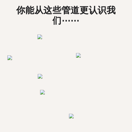
你能从这些管道更认识我
们⋯⋯