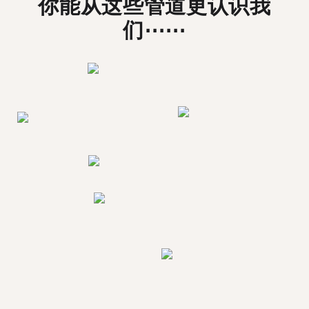
你能从这些管道更认识我
们⋯⋯