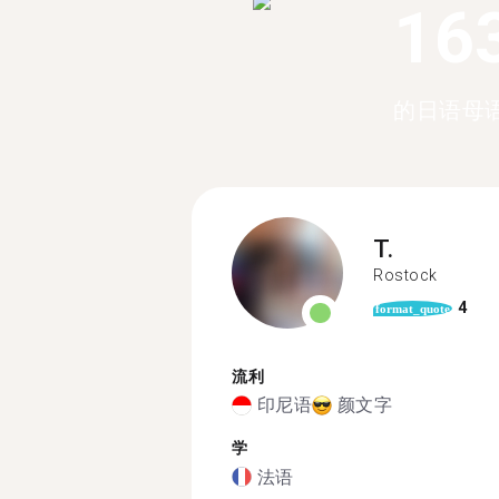
16
的日语母
T.
Rostock
4
format_quote
流利
印尼语
颜文字
学
法语