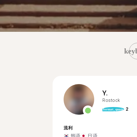
key
Y.
Rostock
2
format_quote
流利
韩语
日语