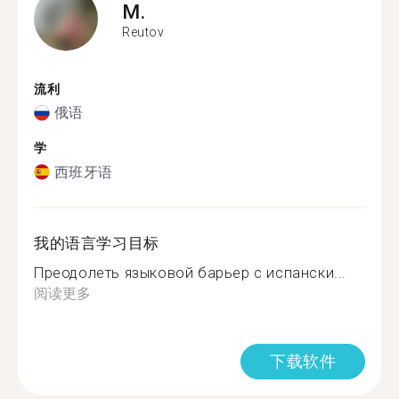
M.
Reutov
流利
俄语
学
西班牙语
我的语言学习目标
Преодолеть языковой барьер с испански...
阅读更多
下载软件