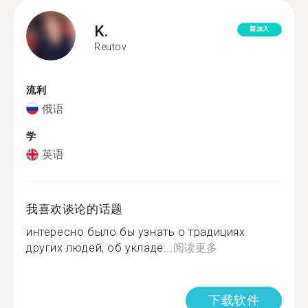
K.
新加入
Reutov
流利
俄语
学
英语
我喜欢谈论的话题
интересно было бы узнать о традициях
других людей, об укладе...
阅读更多
下载软件