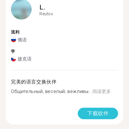
L.
Reutov
流利
俄语
学
捷克语
完美的语言交换伙伴
Общительный, веселый, вежливы...
阅读更多
下载软件