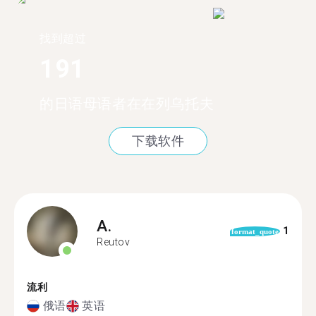
找到超过
191
的日语母语者在在列乌托夫
下载软件
A.
1
format_quote
Reutov
流利
俄语
英语