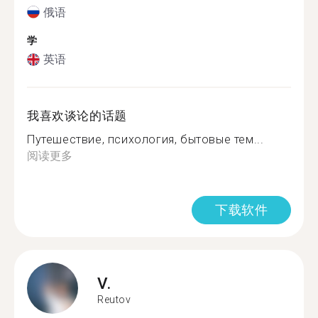
俄语
学
英语
我喜欢谈论的话题
Путешествие, психология, бытовые тем...
阅读更多
下载软件
V.
Reutov