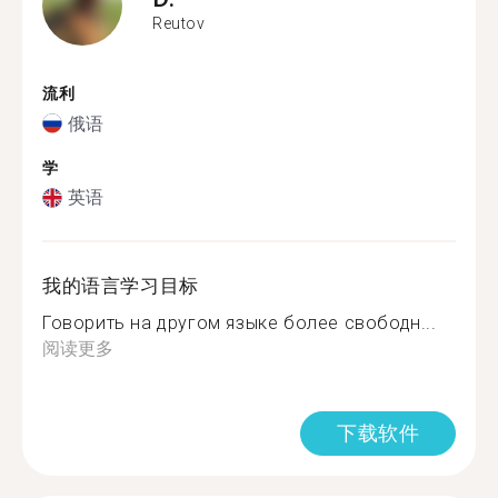
Reutov
流利
俄语
学
英语
我的语言学习目标
Говорить на другом языке более свободн...
阅读更多
下载软件