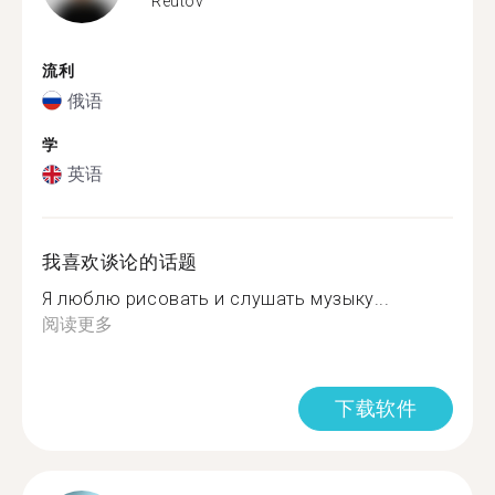
Reutov
流利
俄语
学
英语
我喜欢谈论的话题
Я люблю рисовать и слушать музыку...
阅读更多
下载软件