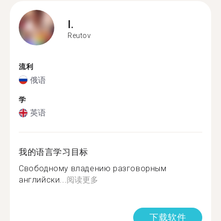
I.
Reutov
流利
俄语
学
英语
我的语言学习目标
Свободному владению разговорным
английски...
阅读更多
下载软件