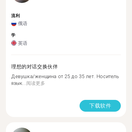
流利
俄语
学
英语
理想的对话交换伙伴
Девушка/женщина от 25 до 35 лет. Носитель
язык...
阅读更多
下载软件