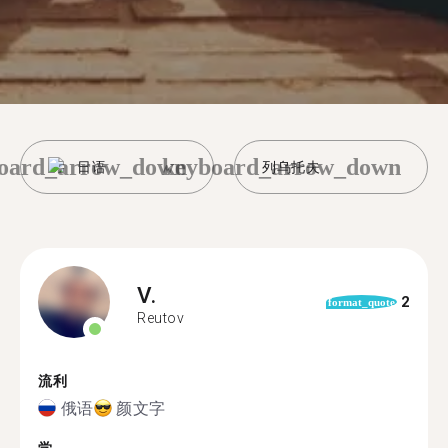
oard_arrow_down
keyboard_arrow_down
日语
列乌托夫
V.
2
format_quote
Reutov
流利
俄语
颜文字