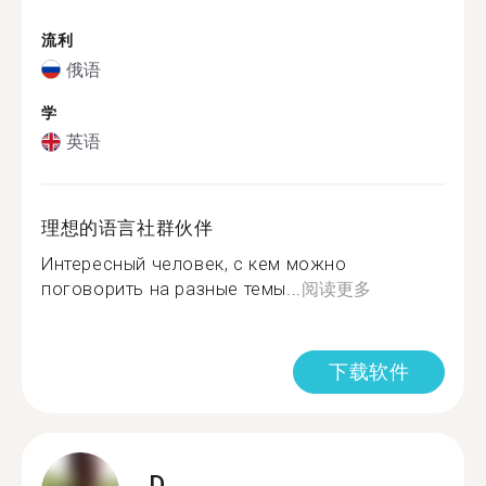
流利
俄语
学
英语
理想的语言社群伙伴
Интересный человек, с кем можно
поговорить на разные темы...
阅读更多
下载软件
D.