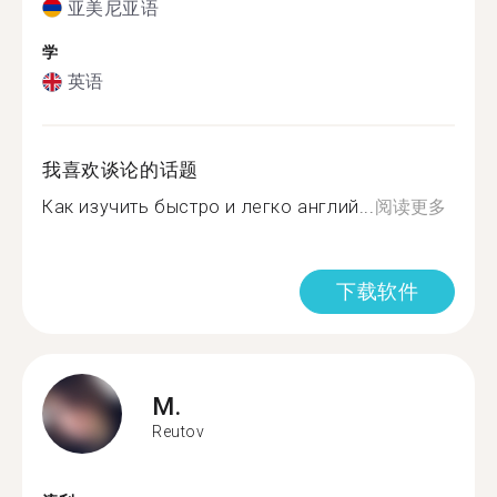
亚美尼亚语
学
英语
我喜欢谈论的话题
Как изучить быстро и легко англий...
阅读更多
下载软件
M.
Reutov