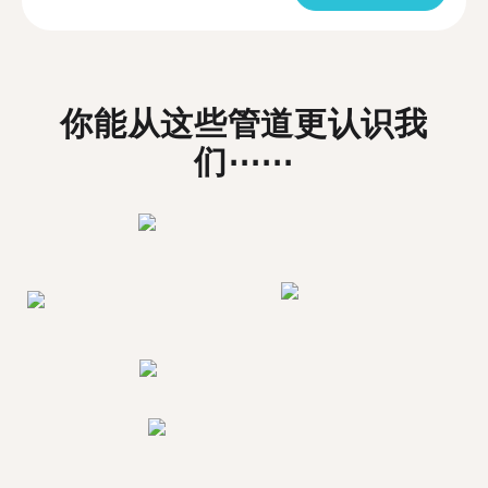
你能从这些管道更认识我
们⋯⋯