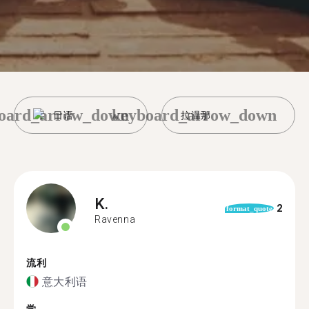
oard_arrow_down
keyboard_arrow_down
日语
拉温那
K.
2
format_quote
Ravenna
流利
意大利语