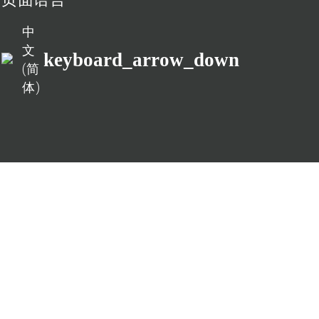
中
文
keyboard_arrow_down
(简
体)