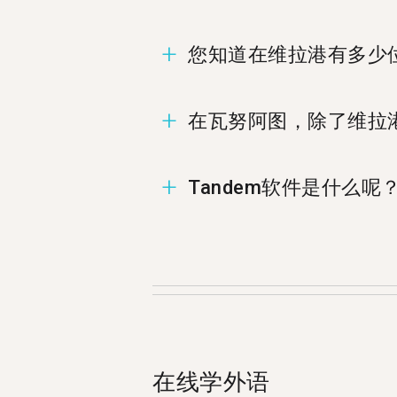
您知道在维拉港有多少位
在维拉港有1,369位成员准
在瓦努阿图，除了维拉
您可以在%%randomCity%%
Tandem软件是什么呢
Tandem为语言交换软件，让
使用者来自维拉港。
在线学外语