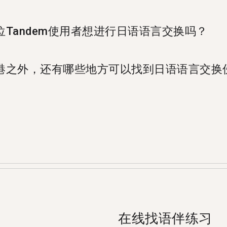
Tandem使用者想进行日语语言交换吗？
备好进行日语语言交换。
港之外，还有哪些地方可以找到日语语言交换
、%%randomCity%%，和%%randomCity%%找到日语的
？
使用者能够教导彼此的母语。每个月有超过500,000使用者
在线找语伴练习