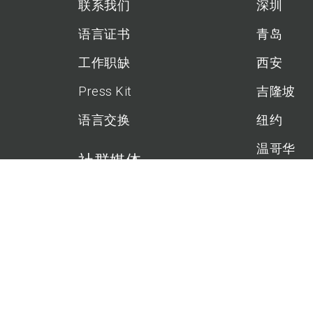
联系我们
深圳
语言证书
青岛
工作职缺
西安
Press Kit
吉隆坡
语言交换
纽约
温哥华
社群媒体
巴黎
东京