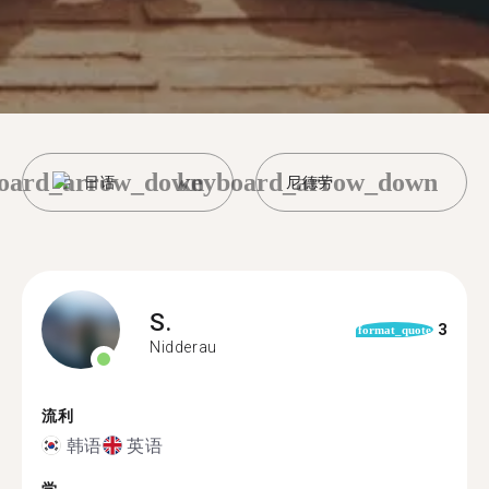
oard_arrow_down
keyboard_arrow_down
日语
尼德劳
S.
3
format_quote
Nidderau
流利
韩语
英语