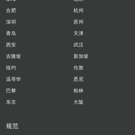
合肥
杭州
深圳
苏州
青岛
天津
西安
武汉
吉隆坡
新加坡
纽约
伦敦
温哥华
悉尼
巴黎
柏林
东京
大阪
规范