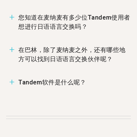
您知道在麦纳麦有多少位Tandem使用者
想进行日语语言交换吗？
在麦纳麦有20位成员准备好进行日语语言交换。
在巴林，除了麦纳麦之外，还有哪些地
方可以找到日语语言交换伙伴呢？
您可以在%%randomCity%%、
Tandem软件是什么呢？
%%randomCity%%，和%%randomCity%%找到日
语的Tandem伙伴.
Tandem为语言交换软件，让使用者能够教导彼此
的母语。每个月有超过500,000使用者拜访
Tandem，当中有20位使用者来自麦纳麦。