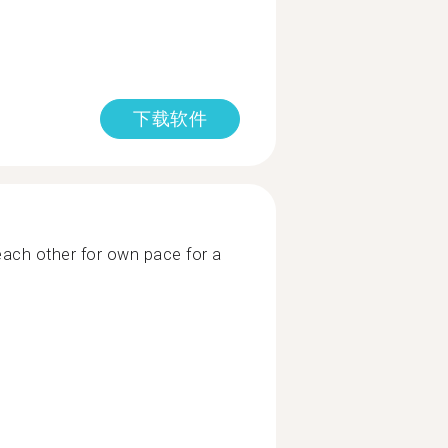
下载软件
ach other for own pace for a