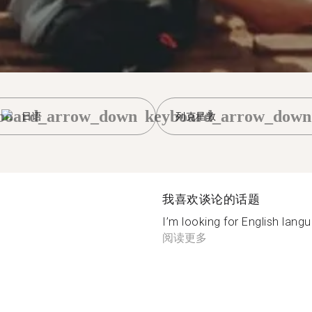
board_arrow_down
keyboard_arrow_down
日语
列克星敦
我喜欢谈论的话题
I’m looking for English langua
阅读更多