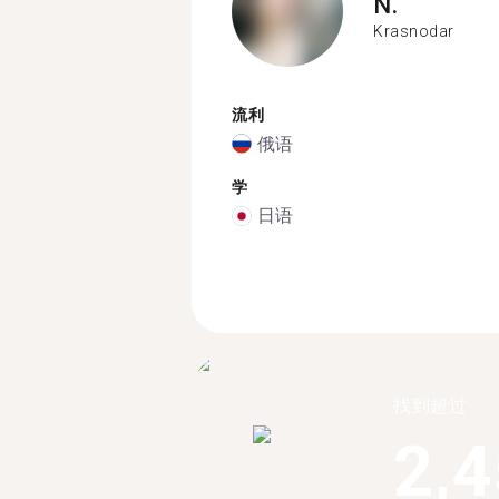
N.
Krasnodar
流利
俄语
学
日语
找到超过
2,