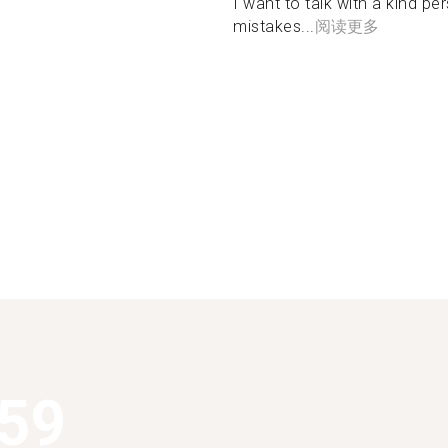
I want to talk with a kind pe
mistakes...
阅读更多
459