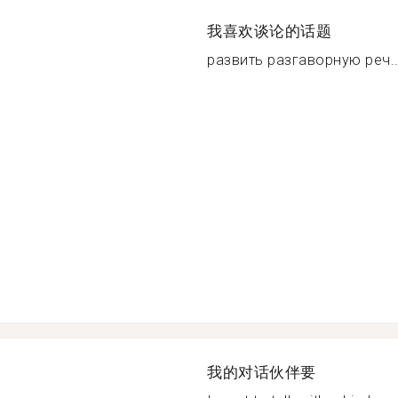
我喜欢谈论的话题
развить разгаворную реч..
我的对话伙伴要