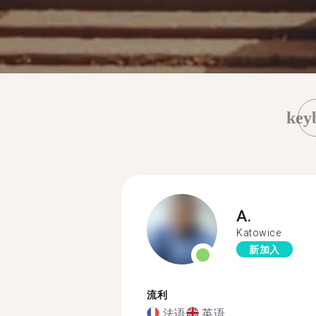
key
A.
Katowice
新加入
流利
法语
英语