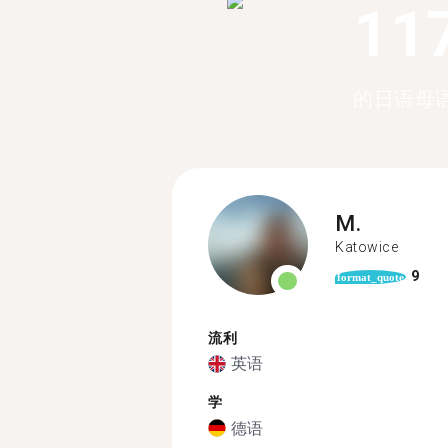
11
的日语母
M.
Katowice
9
format_quote
流利
英语
学
德语