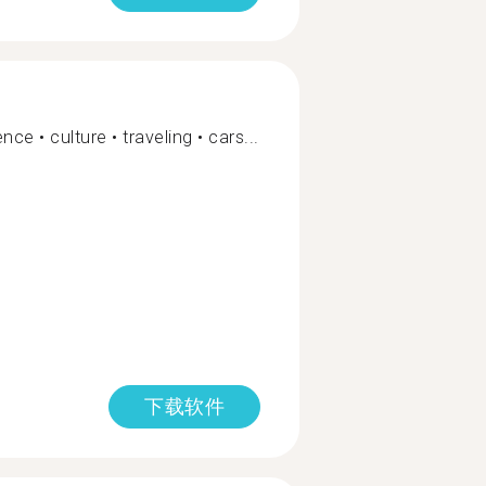
ce • culture • traveling • cars...
下载软件