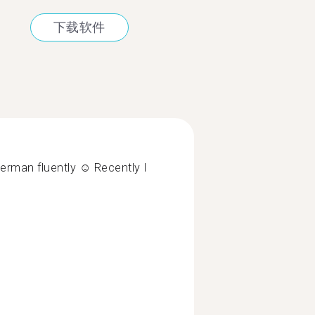
下载软件
German fluently ☺️ Recently I