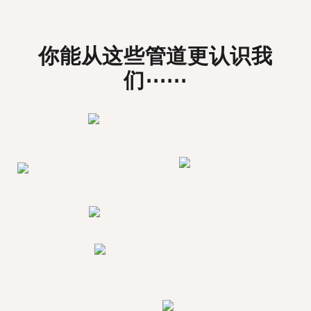
你能从这些管道更认识我
们⋯⋯