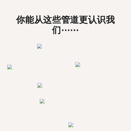
你能从这些管道更认识我
们⋯⋯