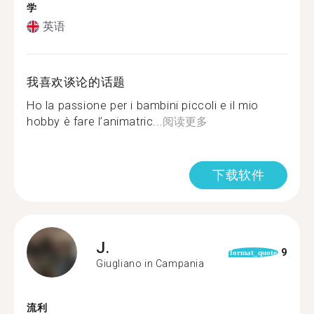
学
英语
我喜欢谈论的话题
Ho la passione per i bambini piccoli e il mio
hobby è fare l’animatric...
阅读更多
下载软件
J.
9
format_quote
Giugliano in Campania
流利