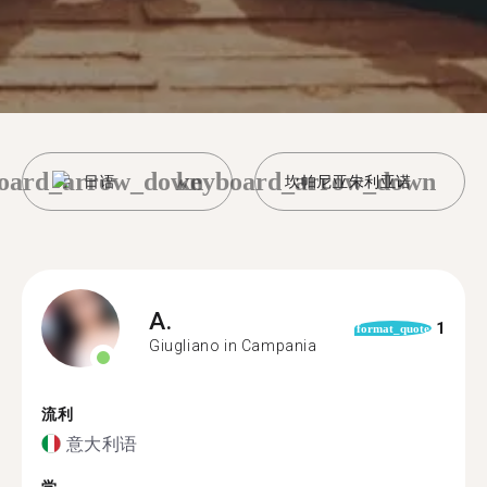
oard_arrow_down
keyboard_arrow_down
日语
坎帕尼亚朱利亚诺
A.
1
format_quote
Giugliano in Campania
流利
意大利语