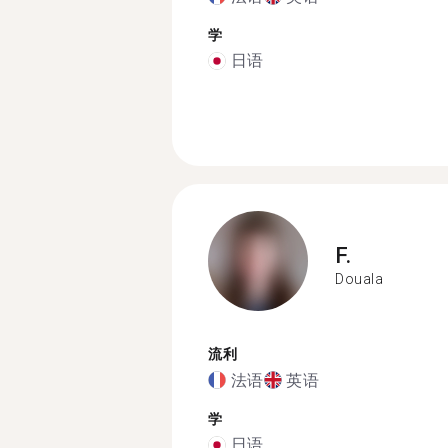
学
日语
F.
Douala
流利
法语
英语
学
日语