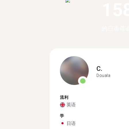
15
的日语母
C.
Douala
流利
英语
学
日语