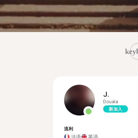
key
J.
Douala
新加入
流利
法语
英语