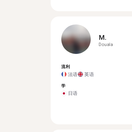
M.
Douala
流利
法语
英语
学
日语